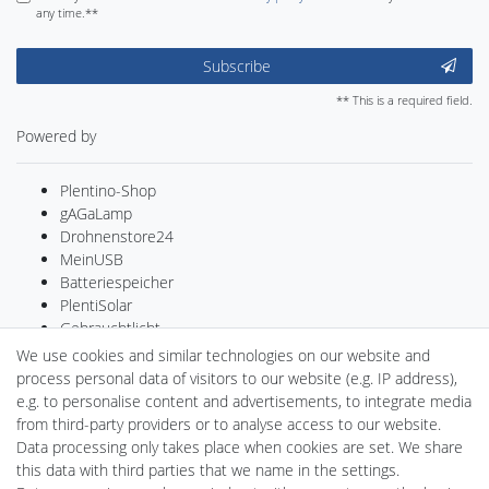
any time.**
Subscribe
** This is a required field.
Powered by
Plentino-Shop
gAGaLamp
Drohnenstore24
MeinUSB
Batteriespeicher
PlentiSolar
Gebrauchtlicht
Ledkauf
We use cookies and similar technologies on our website and
DEYESOLAR
process personal data of visitors to our website (e.g. IP address),
Lightech Connect
e.g. to personalise content and advertisements, to integrate media
CardanLight Germany
from third-party providers or to analyse access to our website.
FORTIMO LEDs
Data processing only takes place when cookies are set. We share
LED-RETROSHOP
this data with third parties that we name in the settings.
Wallbox24