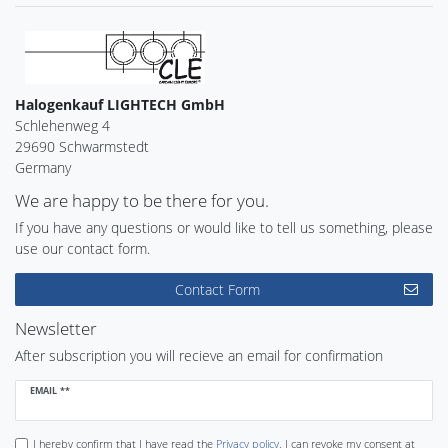
Halogenkauf LIGHTECH GmbH
Schlehenweg 4
29690 Schwarmstedt
Germany
We are happy to be there for you.
If you have any questions or would like to tell us something, please
use our contact form.
Contact Form
Newsletter
After subscription you will recieve an email for confirmation
Newsletter
EMAIL **
honey
I hereby confirm that I have read the
Privacy policy
. I can revoke my consent at